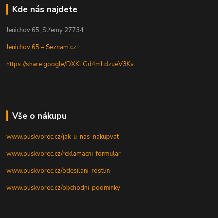
Kde nás najdete
Jenichov 65, Střemy 27734
Jenichov 65 – Seznam.cz
https://share.google/DXKLGd4mLdzueV3Kv
Vše o nákupu
www.puskvorec.cz/jak-u-nas-nakupvat
www.puskvorec.cz/reklamacni-formular
www.puskvorec.cz/odesilani-rostlin
www.puskvorec.cz/obchodni-podminky