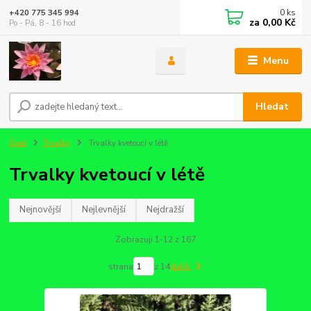
0
ks
+420 775 345 994
za
0,00 Kč
Po - Pá, 8 - 16 hod
Menu
Hledat
Úvod
Trvalky
Trvalky kvetoucí v létě
Trvalky kvetoucí v létě
Nejnovější
Nejlevnější
Nejdražší
Zobrazuji 1-12 z 167
strana
z 14
další