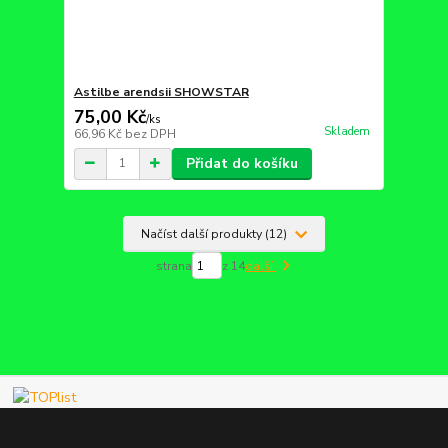
Astilbe arendsii SHOWSTAR
75,00 Kč
/
ks
Skladem
66,96 Kč
bez DPH
Přidat do košíku
Načíst další produkty (12)
strana
z 14
další