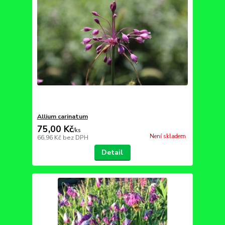
Allium carinatum
75,00 Kč
/
ks
Není skladem
66,96 Kč
bez DPH
Detail