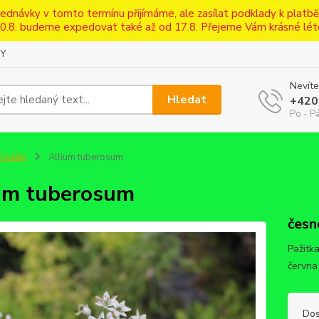
bjednávky v tomto termínu přijímáme, ale zasílat podklady k platb
0.8. budeme expedovat také až od 17.8. Přejeme Vám krásné lét
Y
Nevíte
Hledat
+420
Po - Pá
rvalky
Allium tuberosum
um tuberosum
česn
Pažitka
června
Dos