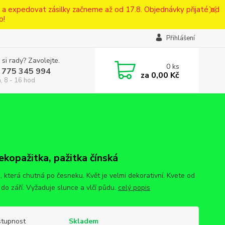
ě a expedovat zásilky začneme až od 17.8. Objednávky přijaté od
o!
Přihlášení
 si rady? Zavolejte.
0
ks
 775 345 994
za
0,00 Kč
, 8 - 16 hod
ekopažitka, pažitka čínská
, která chutná po česneku. Květ je velmi dekorativní. Kvete od
 do září. Vyžaduje slunce a vlčí půdu.
celý popis
tupnost
Skladem