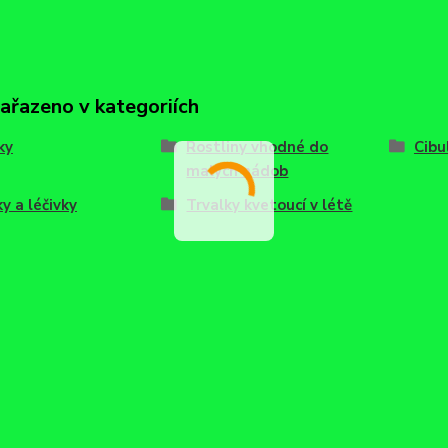
zařazeno v kategoriích
ky
Rostliny vhodné do
Cibu
malých nádob
ky a léčivky
Trvalky kvetoucí v létě