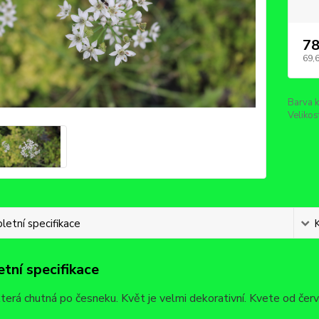
78
69,
Barva k
Velikos
etní specifikace
tní specifikace
která chutná po česneku. Květ je velmi dekorativní. Kvete od červn