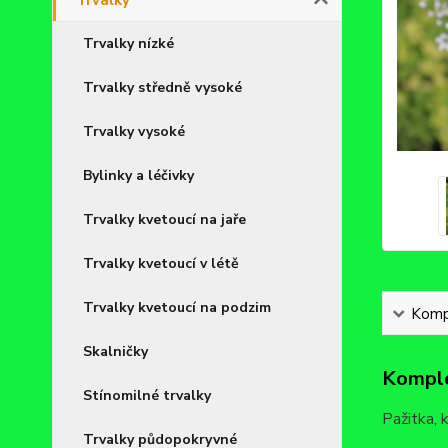
Trvalky
Trvalky nízké
Trvalky středně vysoké
Trvalky vysoké
Bylinky a léčivky
Trvalky kvetoucí na jaře
Trvalky kvetoucí v létě
Trvalky kvetoucí na podzim
Kompl
Skalničky
Komple
Stínomilné trvalky
Pažitka, 
Trvalky půdopokryvné