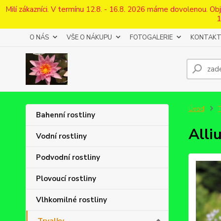
Milí zákazníci. V termínu 12.8. - 16.8. 2026 máme dovolenou. O
1
O NÁS
VŠE O NÁKUPU
FOTOGALERIE
KONTAKT
Úvod
T
Bahenní rostliny
Alli
Vodní rostliny
Podvodní rostliny
Plovoucí rostliny
Vlhkomilné rostliny