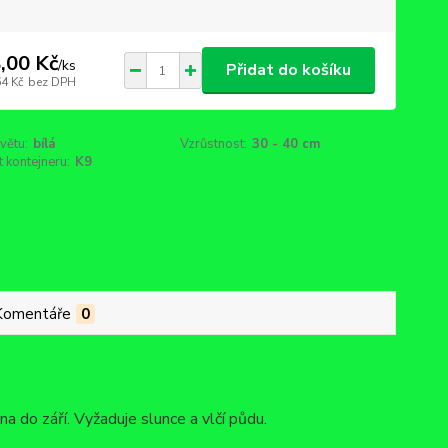
,00 Kč
/
ks
Přidat do košíku
64 Kč
bez DPH
větu:
bílá
Vzrůstnost:
30 - 40 cm
t kontejneru:
K9
Komentáře
0
a do září. Vyžaduje slunce a vlčí půdu.