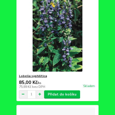
Lobelia syphilitica
85,00 Kč
/
ks
Skladem
75,89 Kč
bez DPH
Přidat do košíku