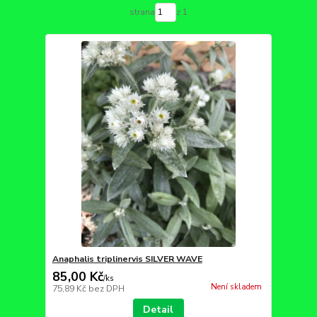
strana
z 1
Anaphalis triplinervis SILVER WAVE
85,00 Kč
/
ks
Není skladem
75,89 Kč
bez DPH
Detail