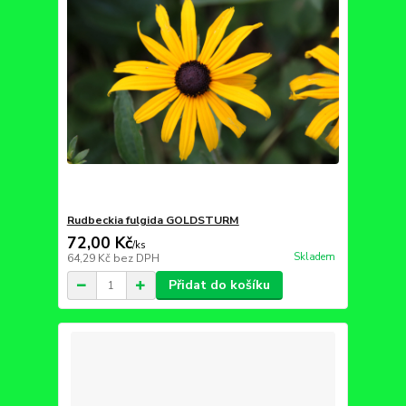
Rudbeckia fulgida GOLDSTURM
72,00 Kč
/
ks
Skladem
64,29 Kč
bez DPH
Přidat do košíku