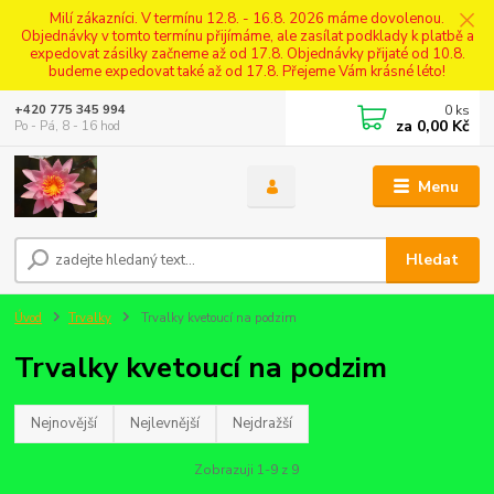
Milí zákazníci. V termínu 12.8. - 16.8. 2026 máme dovolenou.
Objednávky v tomto termínu přijímáme, ale zasílat podklady k platbě a
expedovat zásilky začneme až od 17.8. Objednávky přijaté od 10.8.
budeme expedovat také až od 17.8. Přejeme Vám krásné léto!
0
ks
+420 775 345 994
za
0,00 Kč
Po - Pá, 8 - 16 hod
Menu
Hledat
Úvod
Trvalky
Trvalky kvetoucí na podzim
Trvalky kvetoucí na podzim
Nejnovější
Nejlevnější
Nejdražší
Zobrazuji 1-9 z 9