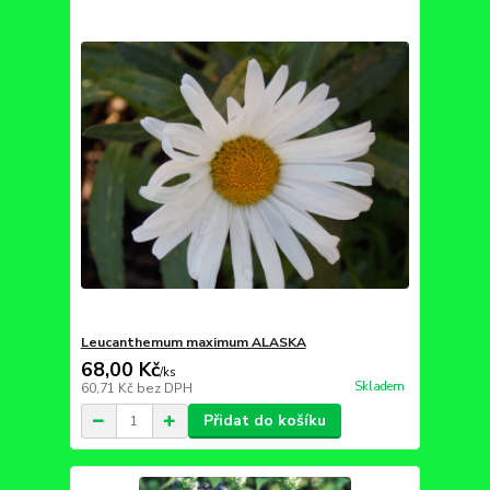
Leucanthemum maximum ALASKA
68,00 Kč
/
ks
Skladem
60,71 Kč
bez DPH
Přidat do košíku