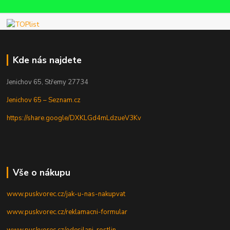
Kde nás najdete
Jenichov 65, Střemy 27734
Jenichov 65 – Seznam.cz
https://share.google/DXKLGd4mLdzueV3Kv
Vše o nákupu
www.puskvorec.cz/jak-u-nas-nakupvat
www.puskvorec.cz/reklamacni-formular