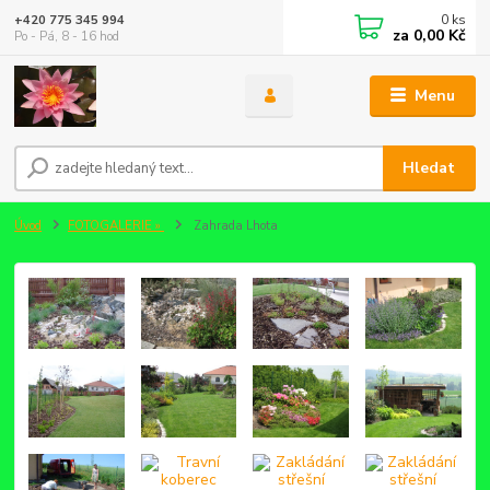
0
ks
+420 775 345 994
za
0,00 Kč
Po - Pá, 8 - 16 hod
Menu
Hledat
Úvod
FOTOGALERIE »
Zahrada Lhota