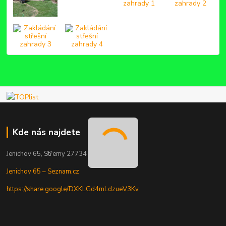
Kde nás najdete
Jenichov 65, Střemy 27734
Jenichov 65 – Seznam.cz
https://share.google/DXKLGd4mLdzueV3Kv