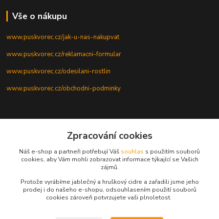
Vše o nákupu
www.puskvorec.cz/jak-u-nas-nakupvat
www.puskvorec.cz/reklamacni-formular
www.puskvorec.cz/odesilani-rostlin
www.puskvorec.cz/obchodni-podminky
Zpracování cookies
Kontakty
Náš e-shop a partneři potřebují Váš
souhlas
s použitím souborů
cookies, aby Vám mohli zobrazovat informace týkající se Vašich
Zuzana Janáková
zájmů.
+420 775 345 994
Po - Pá, 8 - 16 hod
Protože vyrábíme jablečný a hruškový cidre a zařadili jsme jeho
prodej i do našeho e-shopu, odsouhlasením použití souborů
cookies zároveň potvrzujete vaši plnoletost.
z.janakova@seznam.cz