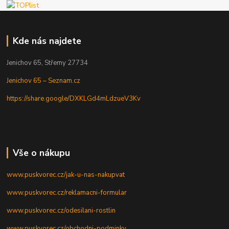
Kde nás najdete
Jenichov 65, Střemy 27734
Jenichov 65 – Seznam.cz
https://share.google/DXKLGd4mLdzueV3Kv
Vše o nákupu
www.puskvorec.cz/jak-u-nas-nakupvat
www.puskvorec.cz/reklamacni-formular
www.puskvorec.cz/odesilani-rostlin
www.puskvorec.cz/obchodni-podminky