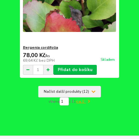
Bergenia cordifolia
78,00 Kč
/
ks
Skladem
69,64 Kč
bez DPH
Přidat do košíku
Načíst další produkty (12)
strana
z 11
další