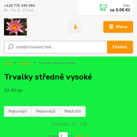
0
ks
+420 775 345 994
za
0,00 Kč
Po - Pá, 8 - 16 hod
Menu
Hledat
Úvod
Trvalky
Trvalky středně vysoké
Trvalky středně vysoké
10-50 cm
Nejnovější
Nejlevnější
Nejdražší
Zobrazuji 1-12 z 129
strana
z 11
další