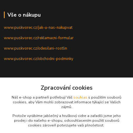
Vše o nákupu
www.puskvorec.cz/jak-u-nas-nakupvat
www.puskvorec.cz/reklamacni-formular
www.puskvorec.cz/odesilani-rostlin
www.puskvorec.cz/obchodni-podminky
Zpracování cookies
Kontakty
Náš e-shop a partneři potřebují Váš
souhlas
s použitím souborů
cookies, aby Vám mohli zobrazovat informace týkající se Vašich
Zuzana Marková
zájmů.
+420 775 345 994
Po - Pá, 8 - 16 hod
Protože vyrábíme jablečný a hruškový cidre a zařadili jsme jeho
prodej i do našeho e-shopu, odsouhlasením použití souborů
cookies zároveň potvrzujete vaši plnoletost.
z.janakova@seznam.cz