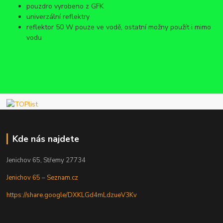
pouzdro vyrobeno z GFK
univerzální reflektry
reflektor 50 W pouze ve vodě, ostatní možny použít i mimo
vodu
Kde nás najdete
Jenichov 65, Střemy 27734
Jenichov 65 – Seznam.cz
https://share.google/DXKLGd4mLdzueV3Kv