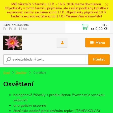
Milí zákazníci. V termínu 12.8. - 16.8. 2026 máme dovolenou.
Objednávky v tomto termínu přijímáme, ale zasílat podklady k platbě a
expedovat zásilky začneme až od 17.8. Objednávky přijaté od 10.8.
budeme expedovat také až od 17.8. Přejeme Vám krásné léto!
0
ks
+420 775 345 994
za
0,00 Kč
Po - Pá, 8 - 16 hod
Menu
Hledat
Úvod
Doplňky
Osvětlení
Osvětlení
halogenové žárovky s prodlouženou životností a vysokou
svítivostí
energeticky úsporné
čelní sklo odolné proti změnám teplot (TEMPAXGLAS)