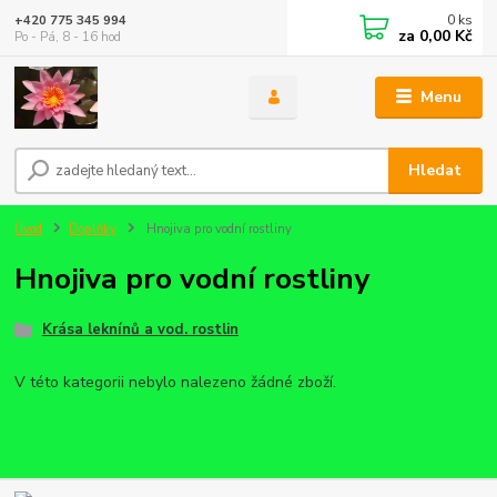
0
ks
+420 775 345 994
za
0,00 Kč
Po - Pá, 8 - 16 hod
Menu
Hledat
Úvod
Doplňky
Hnojiva pro vodní rostliny
Hnojiva pro vodní rostliny
Krása leknínů a vod. rostlin
V této kategorii nebylo nalezeno žádné zboží.