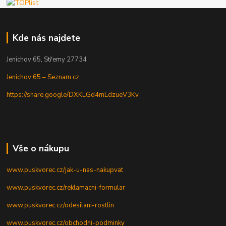
Kde nás najdete
Jenichov 65, Střemy 27734
Jenichov 65 – Seznam.cz
https://share.google/DXKLGd4mLdzueV3Kv
Vše o nákupu
www.puskvorec.cz/jak-u-nas-nakupvat
www.puskvorec.cz/reklamacni-formular
www.puskvorec.cz/odesilani-rostlin
www.puskvorec.cz/obchodni-podminky