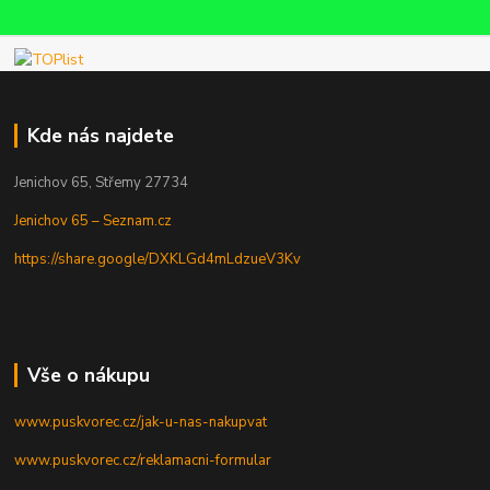
Kde nás najdete
Jenichov 65, Střemy 27734
Jenichov 65 – Seznam.cz
https://share.google/DXKLGd4mLdzueV3Kv
Vše o nákupu
www.puskvorec.cz/jak-u-nas-nakupvat
www.puskvorec.cz/reklamacni-formular