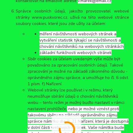
kontaktovat na emailové adrese
v.marek@email.cz
Správce osobních údajů, jakožto provozovatel webové
stránky www.puskvorec.cz, užívá na této webové stránce
soubory cookies, které jsou zde užity za účelem:
měření návštěvnosti webových stránek a
vytváření statistik týkající se návštěvnosti a
chování návštěvníků na webových stránkách
základní funkčnosti webových stránek
Sběr cookies za účelem uvedeným výše může být
považováno za zpracování osobních údajů. Takové
zpracování je možné na základě zákonného důvodu -
oprávněného zájmu správce, a umožňuje ho čl. 6 odst.
1 písm. f) Nařízení.
Webové stránky lze používat i v režimu, který
neumožňuje sbírání údajů o chování návštěvníků
webu – tento režim je možný buďto nastavit v rámci
nastavení prohlížeče,
nebo je možné vznést proti
takovému sběru na základě oprávněného zájmu
správce námitku dle čl. 21 Nařízení, která je dostupná
v dolní části webových stránek. Vaše námitka bude