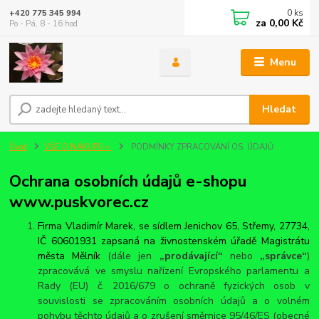
0
ks
+420 775 345 994
za
0,00 Kč
Po - Pá, 8 - 16 hod
Menu
Hledat
Úvod
VŠE O NÁKUPU »
PODMÍNKY ZPRACOVÁNÍ OS. ÚDAJŮ
Ochrana osobních údajů e-shopu
www.puskvorec.cz
Firma Vladimír Marek, se sídlem Jenichov 65, Střemy, 27734,
IČ 60601931 zapsaná na živnostenském úřadě Magistrátu
města Mělník
(dále jen
„prodávající“
nebo
„správce“
)
zpracovává ve smyslu nařízení Evropského parlamentu a
Rady (EU) č. 2016/679 o ochraně fyzických osob v
souvislosti se zpracováním osobních údajů a o volném
pohybu těchto údajů a o zrušení směrnice 95/46/ES (obecné