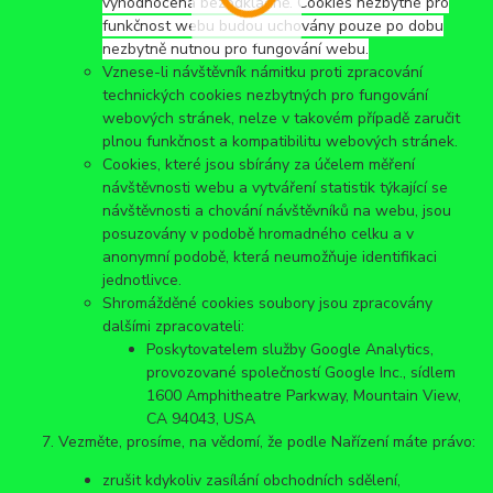
vyhodnocena bezodkladně. Cookies nezbytné pro
funkčnost webu budou uchovány pouze po dobu
nezbytně nutnou pro fungování webu.
Vznese-li návštěvník námitku proti zpracování
technických cookies nezbytných pro fungování
webových stránek, nelze v takovém případě zaručit
plnou funkčnost a kompatibilitu webových stránek.
Cookies, které jsou sbírány za účelem měření
návštěvnosti webu a vytváření statistik týkající se
návštěvnosti a chování návštěvníků na webu, jsou
posuzovány v podobě hromadného celku a v
anonymní podobě, která neumožňuje identifikaci
jednotlivce.
Shromážděné cookies soubory jsou zpracovány
dalšími zpracovateli:
Poskytovatelem služby Google Analytics,
provozované společností Google Inc., sídlem
1600 Amphitheatre Parkway, Mountain View,
CA 94043, USA
Vezměte, prosíme, na vědomí, že podle Nařízení máte právo:
zrušit kdykoliv zasílání obchodních sdělení,