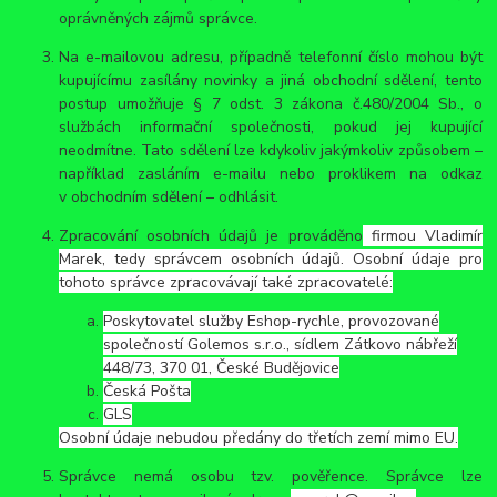
oprávněných zájmů správce.
Na e-mailovou adresu, případně telefonní číslo mohou být
kupujícímu zasílány novinky a jiná obchodní sdělení, tento
postup umožňuje § 7 odst. 3 zákona č.480/2004 Sb., o
službách informační společnosti, pokud jej kupující
neodmítne. Tato sdělení lze kdykoliv jakýmkoliv způsobem –
například zasláním e-mailu nebo proklikem na odkaz
v obchodním sdělení – odhlásit.
Zpracování osobních údajů je prováděno
firmou Vladimír
Marek, tedy správcem osobních údajů. Osobní údaje pro
tohoto správce zpracovávají také zpracovatelé:
Poskytovatel služby Eshop-rychle, provozované
společností Golemos s.r.o., sídlem Zátkovo nábřeží
448/73, 370 01, České Budějovice
Česká Pošta
GLS
Osobní údaje nebudou předány do třetích zemí mimo EU.
Správce nemá osobu tzv. pověřence. Správce lze