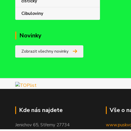
čističky
Cibuloviny
Novinky
Zobrazit všechny novinky
Kde nás najdete
Vše o n
Jenichov 65, Střemy 27734
www.puskvor