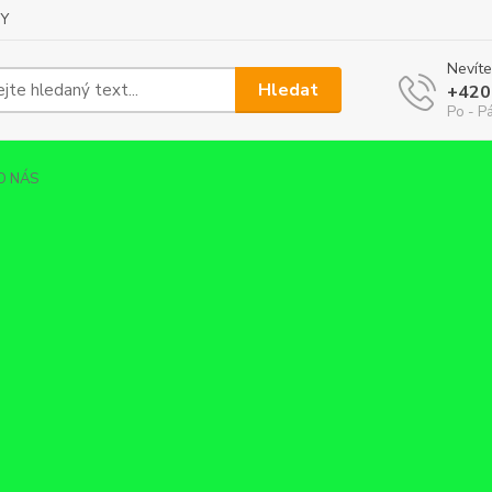
Y
Nevíte
Hledat
+420
Po - Pá
O NÁS