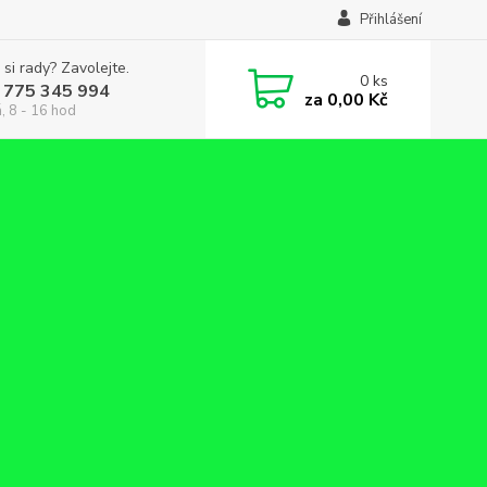
Přihlášení
 si rady? Zavolejte.
0
ks
 775 345 994
za
0,00 Kč
, 8 - 16 hod