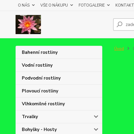
O NÁS
VŠE O NÁKUPU
FOTOGALERIE
KONTAKT
Úvod
Bahenní rostliny
Vodní rostliny
Podvodní rostliny
Plovoucí rostliny
Vlhkomilné rostliny
Trvalky
Bohyšky - Hosty