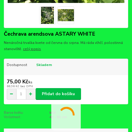
Čechrava arendsova ASTARY WHITE
Nenáročná trvalka kvete od června do srpna. Má ráda vlhčí, polostinná
stanoviště.
celý popis
Dostupnost
Skladem
75,00 Kč
/
ks
66,96 Kč
bez DPH
Přidat do košíku
Barva květu:
bílá
Vzrůstnost:
40 - 60 cm