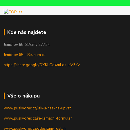
Kde nás najdete
Jenichov 65, Střemy 27734
Jenichov 65 – Seznam.cz
https://share.google/DXKLGd4mLdzueV3Kv
Vše o nákupu
www.puskvorec.cz/jak-u-nas-nakupvat
www.puskvorec.cz/reklamacni-formular
www.puskvorec.cz/odesilani-rostlin