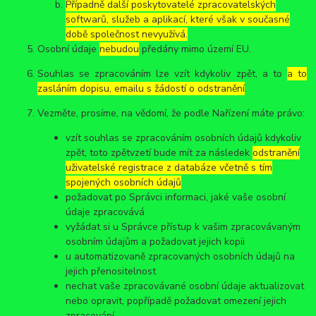
Případně další poskytovatelé zpracovatelských
softwarů, služeb a aplikací, které však v současné
době společnost nevyužívá.
Osobní údaje
nebudou
předány mimo území EU.
Souhlas se zpracováním lze vzít kdykoliv zpět, a to
a to
zasláním dopisu, emailu s žádostí o odstranění
.
Vezměte, prosíme, na vědomí, že podle Nařízení máte právo:
vzít souhlas se zpracováním osobních údajů kdykoliv
zpět, toto zpětvzetí bude mít za následek
odstranění
uživatelské registrace z databáze včetně s tím
spojených osobních údajů
požadovat po Správci informaci, jaké vaše osobní
údaje zpracovává
vyžádat si u Správce přístup k vašim zpracovávaným
osobním údajům a požadovat jejich kopii
u automatizovaně zpracovaných osobních údajů na
jejich přenositelnost
nechat vaše zpracovávané osobní údaje aktualizovat
nebo opravit, popřípadě požadovat omezení jejich
zpracování