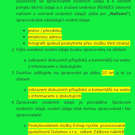
souvislosti se zpracováním osobních údajů a o volném
pohybu těchto údajů a o zrušení směrnice 95/46/ES (obecné
nařízení o ochraně osobních údajů) (dále jen
„Nařízení“
),
zpracovával/a následující osobní údaje:
jméno / přezdívku
emailovou adresu
fotografii (pokud poskytnete přes službu třetí strany).
Výše uvedené osobní údaje budou zpracovány za účelem:
zobrazení diskuzních příspěvků a komentářů na webu
s informacemi o diskutujícím
Souhlas udělujete na zpracování po dobu
10 let
a to za
účelem:
zobrazení diskuzních příspěvků a komentářů na webu
s informacemi o diskutujícím
Zpracování osobních údajů je prováděno Správcem
osobních údajů, osobní údaje však mohou zpracovávat i tito
zpracovatelé:
Poskytovatelem služby Eshop-rychle, provozované
společností Golemos s.r.o., sídlem Zátkovo nábřeží