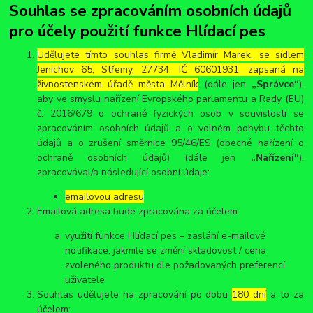
Souhlas se zpracováním osobních údajů
pro účely použití funkce Hlídací pes
Udělujete tímto souhlas firmě Vladimír Marek, se sídlem
Jenichov 65, Střemy, 27734, IČ 60601931, zapsaná na
živnostenském úřadě města Mělník
(dále jen
„Správce“
),
aby ve smyslu nařízení Evropského parlamentu a Rady (EU)
č. 2016/679 o ochraně fyzických osob v souvislosti se
zpracováním osobních údajů a o volném pohybu těchto
údajů a o zrušení směrnice 95/46/ES (obecné nařízení o
ochraně osobních údajů) (dále jen
„Nařízení“
),
zpracovával/a následující osobní údaje:
emailovou adresu
Emailová adresa bude zpracována za účelem:
využití funkce Hlídací pes – zaslání e-mailové
notifikace, jakmile se změní skladovost / cena
zvoleného produktu dle požadovaných preferencí
uživatele
Souhlas udělujete na zpracování po dobu
180 dní
a to za
účelem: