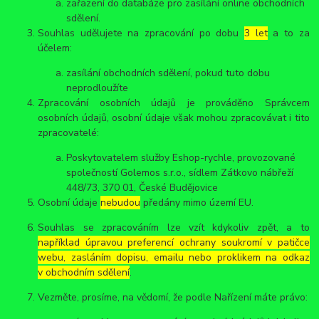
zařazení do databáze pro zasílání online obchodních
sdělení.
Souhlas udělujete na zpracování po dobu
3 let
a to za
účelem:
zasílání obchodních sdělení, pokud tuto dobu
neprodloužíte
Zpracování osobních údajů je prováděno Správcem
osobních údajů, osobní údaje však mohou zpracovávat i tito
zpracovatelé:
Poskytovatelem služby Eshop-rychle, provozované
společností Golemos s.r.o., sídlem Zátkovo nábřeží
448/73, 370 01, České Budějovice
Osobní údaje
nebudou
předány mimo území EU.
Souhlas se zpracováním lze vzít kdykoliv zpět, a to
například úpravou preferencí ochrany soukromí v patičce
webu, zasláním dopisu, emailu nebo proklikem na odkaz
v obchodním sdělení
.
Vezměte, prosíme, na vědomí, že podle Nařízení máte právo: