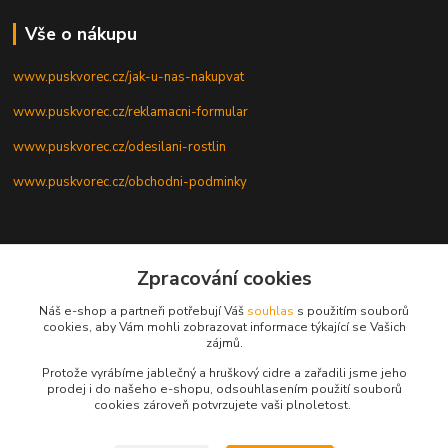
Vše o nákupu
www.puskvorec.cz/jak-u-nas-nakupvat
www.puskvorec.cz/reklamacni-formular
www.puskvorec.cz/odesilani-rostlin
www.puskvorec.cz/obchodni-podminky
Zpracování cookies
Kontakty
Náš e-shop a partneři potřebují Váš
souhlas
s použitím souborů
cookies, aby Vám mohli zobrazovat informace týkající se Vašich
Zuzana Janáková
zájmů.
+420 775 345 994
Po - Pá, 8 - 16 hod
Protože vyrábíme jablečný a hruškový cidre a zařadili jsme jeho
prodej i do našeho e-shopu, odsouhlasením použití souborů
cookies zároveň potvrzujete vaši plnoletost.
z.janakova@seznam.cz