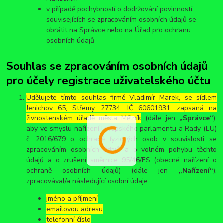
v případě pochybností o dodržování povinností
souvisejících se zpracováním osobních údajů se
obrátit na Správce nebo na Úřad pro ochranu
osobních údajů
Souhlas se zpracováním osobních údajů
pro účely registrace uživatelského účtu
Udělujete tímto souhlas firmě Vladimír Marek, se sídlem
Jenichov 65, Střemy, 27734, IČ 60601931, zapsaná na
živnostenském úřadě města Mělník
(dále jen
„Správce“
),
aby ve smyslu nařízení Evropského parlamentu a Rady (EU)
č. 2016/679 o ochraně fyzických osob v souvislosti se
zpracováním osobních údajů a o volném pohybu těchto
údajů a o zrušení směrnice 95/46/ES (obecné nařízení o
ochraně osobních údajů) (dále jen
„Nařízení“
),
zpracovával/a následující osobní údaje:
jméno a příjmení
emailovou adresu
telefonní číslo