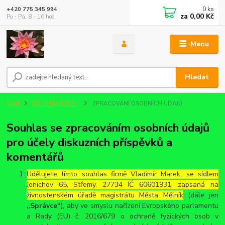
0
ks
+420 775 345 994
za
0,00 Kč
Po - Pá, 8 - 16 hod
Menu
Hledat
Úvod
VŠE O NÁKUPU »
ZPRACOVÁNÍ OSOBNÍCH ÚDAJŮ
Souhlas se zpracováním osobních údajů
pro účely diskuzních příspěvků a
komentářů
Udělujete tímto souhlas firmě Vladimír Marek, se sídlem
Jenichov 65, Střemy, 27734 IČ 60601931, zapsaná na
živnostenském úřadě magistrátu Města Mělník
(dále jen
„Správce“
), aby ve smyslu nařízení Evropského parlamentu
a Rady (EU) č. 2016/679 o ochraně fyzických osob v