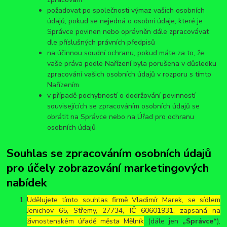
požadovat po společnosti výmaz vašich osobních
údajů, pokud se nejedná o osobní údaje, které je
Správce povinen nebo oprávněn dále zpracovávat
dle příslušných právních předpisů
na účinnou soudní ochranu, pokud máte za to, že
vaše práva podle Nařízení byla porušena v důsledku
zpracování vašich osobních údajů v rozporu s tímto
Nařízením
v případě pochybností o dodržování povinností
souvisejících se zpracováním osobních údajů se
obrátit na Správce nebo na Úřad pro ochranu
osobních údajů
Souhlas se zpracováním osobních údajů
pro účely zobrazování marketingových
nabídek
Udělujete tímto souhlas firmě Vladimír Marek, se sídlem
Jenichov 65, Střemy, 27734, IČ 60601931, zapsaná na
živnostenském úřadě města Mělník
(dále jen
„Správce“
),