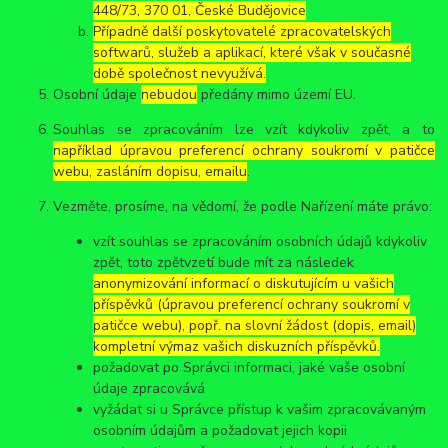
448/73, 370 01, České Budějovice
Případně další poskytovatelé zpracovatelských
softwarů, služeb a aplikací, které však v současné
době společnost nevyužívá.
Osobní údaje
nebudou
předány mimo území EU.
Souhlas se zpracováním lze vzít kdykoliv zpět, a to
například úpravou preferencí ochrany soukromí v patičce
webu, zasláním dopisu, emailu
.
Vezměte, prosíme, na vědomí, že podle Nařízení máte právo:
vzít souhlas se zpracováním osobních údajů kdykoliv
zpět, toto zpětvzetí bude mít za následek
anonymizování informací o diskutujícím u vašich
příspěvků (úpravou preferencí ochrany soukromí v
patičce webu), popř. na slovní žádost (dopis, email)
kompletní výmaz vašich diskuzních příspěvků.
požadovat po Správci informaci, jaké vaše osobní
údaje zpracovává
vyžádat si u Správce přístup k vašim zpracovávaným
osobním údajům a požadovat jejich kopii