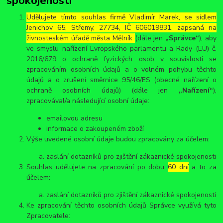
spokojenosti
Udělujete tímto souhlas firmě Vladimír Marek, se sídlem
Jenichov 65, Střemy, 27734, IČ 606019831, zapsaná na
živnosteském úřadě města Mělník
(dále jen
„Správce“
), aby
ve smyslu nařízení Evropského parlamentu a Rady (EU) č.
2016/679 o ochraně fyzických osob v souvislosti se
zpracováním osobních údajů a o volném pohybu těchto
údajů a o zrušení směrnice 95/46/ES (obecné nařízení o
ochraně osobních údajů) (dále jen
„Nařízení“
),
zpracovával/a následující osobní údaje:
emailovou adresu
informace o zakoupeném zboží
Výše uvedené osobní údaje budou zpracovány za účelem:
zaslání dotazníků pro zjištění zákaznické spokojenosti
Souhlas udělujete na zpracování po dobu
60 dní
a to za
účelem:
zaslání dotazníků pro zjištění zákaznické spokojenosti
Ke zpracování těchto osobních údajů Správce využívá tyto
Zpracovatele: