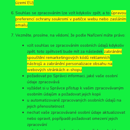
území EU)
Souhlas se zpracováním lze vzít kdykoliv zpět, a to
úpravou
preferencí ochrany soukromí v patičce webu nebo zasláním
emailu
.
Vezměte, prosíme, na vědomí, že podle Nařízení máte právo:
vzít souhlas se zpracováním osobních údajů kdykoliv
zpět, toto zpětvzetí bude mít za následek
zabránění
spouštění remarketingových kódů reklamních
nástrojů a zabránění personalizace obsahu na
webových stránkách e-shopu
požadovat po Správci informaci, jaké vaše osobní
údaje zpracovává
vyžádat si u Správce přístup k vašim zpracovávaným
osobním údajům a požadovat jejich kopii
u automatizovaně zpracovaných osobních údajů na
jejich přenositelnost
nechat vaše zpracovávané osobní údaje aktualizovat
nebo opravit, popřípadě požadovat omezení jejich
zpracování