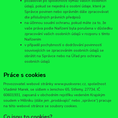
požadovat po společnosti výmaz vašich osobních
údajů, pokud se nejedná o osobní údaje, které je
Správce povinen nebo oprávněn dále zpracovávat
dle příslušných právních předpisů
na účinnou soudní ochranu, pokud máte za to, že
vaše práva podle Nařízení byla porušena v důsledku
zpracování vašich osobních údajů v rozporu s tímto
Nařízením
v případě pochybností o dodržování povinností
souvisejících se zpracováním osobních údajů se
obrátit na Správce nebo na Úřad pro ochranu
osobních údajů
Práce s cookies
Provozovatel webové stránky www.puskvorec.cz, společnost
Vladimír Marek, se sídlem v Jenichov 65, Střemy, 27734, IČ
60601931, zapsaná v obchodním rejstříku vedeném Krajským
soudem v Mělníku (dále jen „prodávající“ nebo „správce“) pracuje
na této webové stránce se soubory cookies.
Co jsou to cookies?