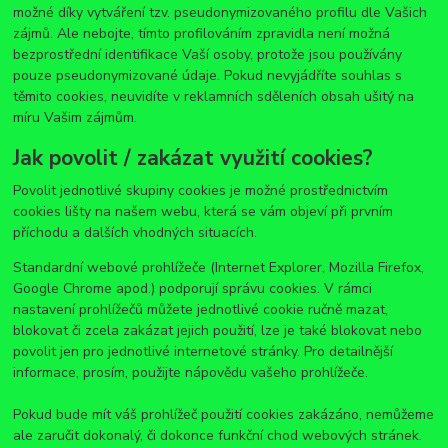
možné díky vytváření tzv. pseudonymizovaného profilu dle Vašich
zájmů. Ale nebojte, tímto profilováním zpravidla není možná
bezprostřední identifikace Vaší osoby, protože jsou používány
pouze pseudonymizované údaje. Pokud nevyjádříte souhlas s
těmito cookies, neuvidíte v reklamních sděleních obsah ušitý na
míru Vašim zájmům.
Jak povolit / zakázat využití cookies?
Povolit jednotlivé skupiny cookies je možné prostřednictvím
cookies lišty na našem webu, která se vám objeví při prvním
příchodu a dalších vhodných situacích.
Standardní webové prohlížeče (Internet Explorer, Mozilla Firefox,
Google Chrome apod.) podporují správu cookies. V rámci
nastavení prohlížečů můžete jednotlivé cookie ručně mazat,
blokovat či zcela zakázat jejich použití, lze je také blokovat nebo
povolit jen pro jednotlivé internetové stránky. Pro detailnější
informace, prosím, použijte nápovědu vašeho prohlížeče.
Pokud bude mít váš prohlížeč použití cookies zakázáno, nemůžeme
ale zaručit dokonalý, či dokonce funkční chod webových stránek.