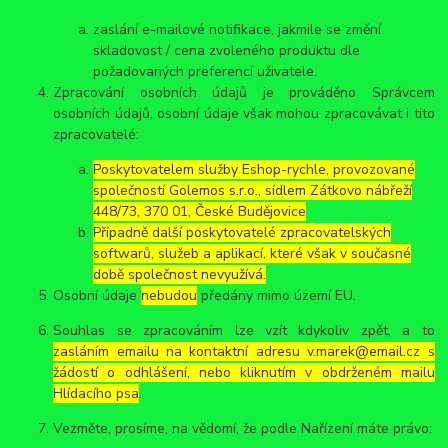
zaslání e-mailové notifikace, jakmile se změní
skladovost / cena zvoleného produktu dle
požadovaných preferencí uživatele.
Zpracování osobních údajů je prováděno Správcem
osobních údajů, osobní údaje však mohou zpracovávat i tito
zpracovatelé:
Poskytovatelem služby Eshop-rychle, provozované
společností Golemos s.r.o., sídlem Zátkovo nábřeží
448/73, 370 01, České Budějovice
Případně další poskytovatelé zpracovatelských
softwarů, služeb a aplikací, které však v současné
době společnost nevyužívá.
Osobní údaje
nebudou
předány mimo území EU.
Souhlas se zpracováním lze vzít kdykoliv zpět, a to
zasláním emailu na kontaktní adresu v.marek@email.cz s
žádostí o odhlášení, nebo kliknutím v obdrženém mailu
Hlídacího psa
.
Vezměte, prosíme, na vědomí, že podle Nařízení máte právo: