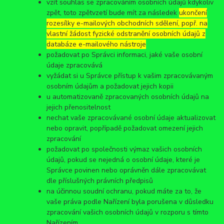
vzít souhlas se zpracováním osobních údajů kdykoliv
zpět, toto zpětvzetí bude mít za následek
ukončení
rozesílky e-mailových obchodních sdělení, popř. na
vlastní žádost fyzické odstranění osobních údajů z
databáze e-mailového nástroje
požadovat po Správci informaci, jaké vaše osobní
údaje zpracovává
vyžádat si u Správce přístup k vašim zpracovávaným
osobním údajům a požadovat jejich kopii
u automatizovaně zpracovaných osobních údajů na
jejich přenositelnost
nechat vaše zpracovávané osobní údaje aktualizovat
nebo opravit, popřípadě požadovat omezení jejich
zpracování
požadovat po společnosti výmaz vašich osobních
údajů, pokud se nejedná o osobní údaje, které je
Správce povinen nebo oprávněn dále zpracovávat
dle příslušných právních předpisů
na účinnou soudní ochranu, pokud máte za to, že
vaše práva podle Nařízení byla porušena v důsledku
zpracování vašich osobních údajů v rozporu s tímto
Nařízením