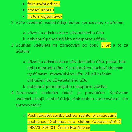
fakturační adresu
dodací adresu
historii objednávek
Výše uvedené osobní údaje budou zpracovány za účelem:
zřízení a administrace uživatelského účtu
nabídnutí pohodlnějšího nákupního zážitku
Souhlas udělujete na zpracování po dobu
5 let
a to za
účelem:
zřízení a administrace uživatelského účtu, pokud tuto
dobu neprodloužíte. K prodloužení dochází aktivním
využíváním uživatelského účtu, čili při každém
přihlášení do uživatelského účtu
nabídnutí pohodlnějšího nákupního zážitku
Zpracování osobních údajů je prováděno Správcem
osobních údajů, osobní údaje však mohou zpracovávat i tito
zpracovatelé:
Poskytovatel služby Eshop-rychle, provozované
společností Golemos s.r.o., sídlem Zátkovo nábřeží
448/73, 370 01, České Budějovice