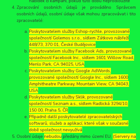
nabídek či kampaní, pokud tuto dobu neprodloužíte
Zpracování osobních údajů je prováděno Správcem
osobních údajů, osobní údaje však mohou zpracovávat i tito
zpracovatelé:
Poskytovatelem služby Eshop-rychle, provozované
společností Golemos s.r.o., sídlem Zátkovo nábřeží
448/73, 370 01, České Budějovice
Poskytovatelem služby Facebook Ads, provozované
společností Facebook Inc., sídlem 1601 Willow Road,
Menlo Park, CA 94025, USA
Poskytovatelem služby Google AdWords,
provozované společností Google Inc., sídlem 1600
Amphitheatre Parkway, Mountain View, CA 94043,
USA
Poskytovatelem služby Sklik, provozované
společností Seznam a.s., sídlem Radlická 3294/10,
150 00, Praha 5, ČR
Případně další poskytovatelé zpracovatelských
softwarů, služeb a aplikací, které však v současné
době společnost nevyužívá
Osobní údaje
nebudou
předány mimo území EU.
(Servery na