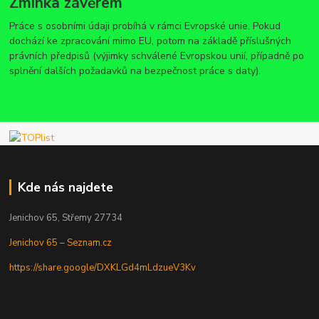
Zmínka závěrem
Práce s osobními údaji probíhá v rámci Evropské unie. Pokud
dochází ke zpracování mimo EU, potom na základě příslušných
právních předpisů (výjimky schválené Evropskou unií, případně po
splnění dalších požadavků na bezpečnost práce s daty).
Kde nás najdete
Jenichov 65, Střemy 27734
Jenichov 65 – Seznam.cz
https://share.google/DXKLGd4mLdzueV3Kv