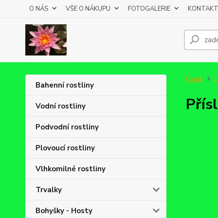
O NÁS
VŠE O NÁKUPU
FOTOGALERIE
KONTAKT
Úvod
Bahenní rostliny
Přís
Vodní rostliny
Podvodní rostliny
Plovoucí rostliny
Vlhkomilné rostliny
Trvalky
Bohyšky - Hosty