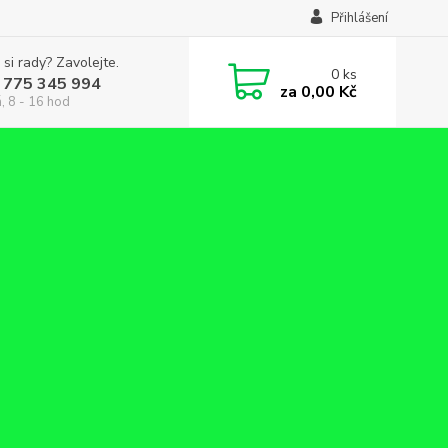
Přihlášení
 si rady? Zavolejte.
0
ks
 775 345 994
za
0,00 Kč
, 8 - 16 hod