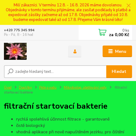
Milí zákazníci. V termínu 12.8. - 16.8. 2026 máme dovolenou.
Objednávky v tomto termínu přijímáme, ale zasílat podklady k platbě a
expedovat zásilky začneme až od 17.8. Objednávky přijaté od 10.8.
budeme expedovat také až od 17.8. Přejeme Vám krásné léto!
0
ks
+420 775 345 994
za
0,00 Kč
Po - Pá, 8 - 16 hod
Menu
Hledat
Úvod
Doplňky
Péče o vodu
Mikrobiolog. ošetřování vody
filtrační
startovací bakterie
filtrační startovací bakterie
rychlá spolehlivá účinnost filtrace - garantovaně
čistě biologický
vhodná aplikace při nově napuštěném jezírku, pro čištění