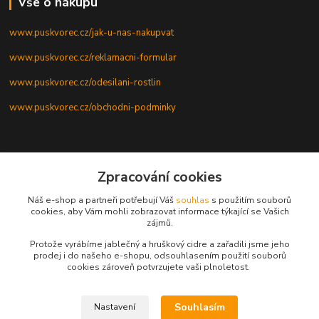
Vše o nákupu
www.puskvorec.cz/jak-u-nas-nakupvat
www.puskvorec.cz/reklamacni-formular
www.puskvorec.cz/odesilani-rostlin
www.puskvorec.cz/obchodni-podminky
Zpracování cookies
Kontakty
Náš e-shop a partneři potřebují Váš
souhlas
s použitím souborů
cookies, aby Vám mohli zobrazovat informace týkající se Vašich
Zuzana Marková
zájmů.
+420 775 345 994
Po - Pá, 8 - 16 hod
Protože vyrábíme jablečný a hruškový cidre a zařadili jsme jeho
prodej i do našeho e-shopu, odsouhlasením použití souborů
cookies zároveň potvrzujete vaši plnoletost.
z.janakova@seznam.cz
Souhlasím
Nastavení