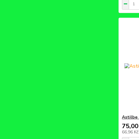
Astilbe
75,00
66,96 K