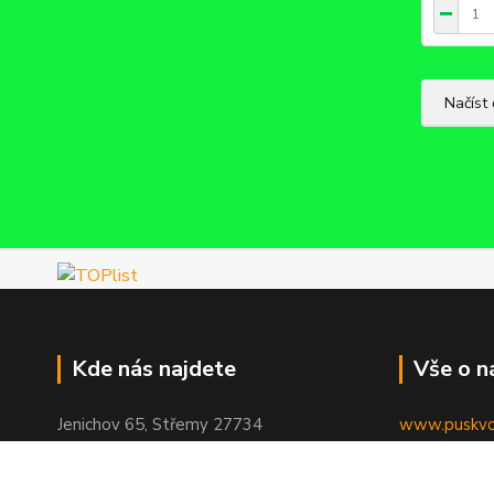
Načíst 
Kde nás najdete
Vše o n
Jenichov 65, Střemy 27734
www.puskvor
Jenichov 65 – Seznam.cz
www.puskvor