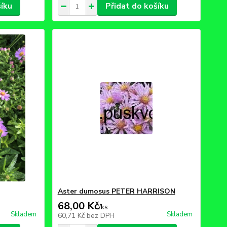
šíku
Přidat do košíku
Aster dumosus PETER HARRISON
68,00 Kč
/
ks
Skladem
Skladem
60,71 Kč
bez DPH