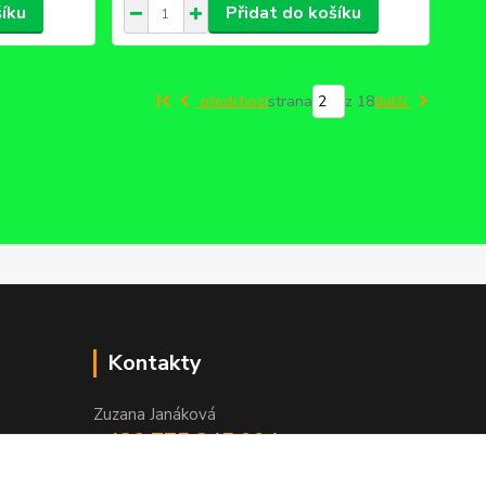
šíku
Přidat do košíku
předchozí
strana
z 18
další
Kontakty
Zuzana Janáková
+420 775 345 994
Po - Pá, 8 - 16 hod