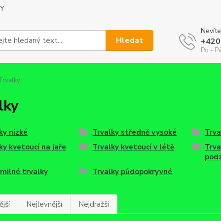
Y
Nevíte
Hledat
+420
Po - Pá
rvalky
lky
ky nízké
Trvalky středně vysoké
Trva
ky kvetoucí na jaře
Trvalky kvetoucí v létě
Trva
pod
milné trvalky
Trvalky půdopokryvné
jší
Nejlevnější
Nejdražší