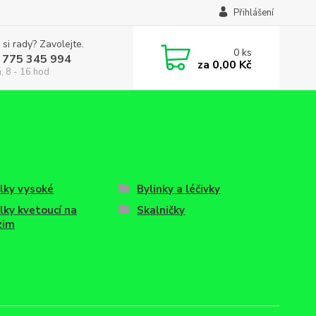
Přihlášení
 si rady? Zavolejte.
0
ks
 775 345 994
za
0,00 Kč
, 8 - 16 hod
lky vysoké
Bylinky a léčivky
lky kvetoucí na
Skalničky
zim