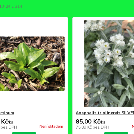
 13-24 z 214
ursinum
Anaphalis triplinervis SIL
 Kč
85,00 Kč
/
ks
/
ks
Není skladem
N
č
bez DPH
75,89 Kč
bez DPH