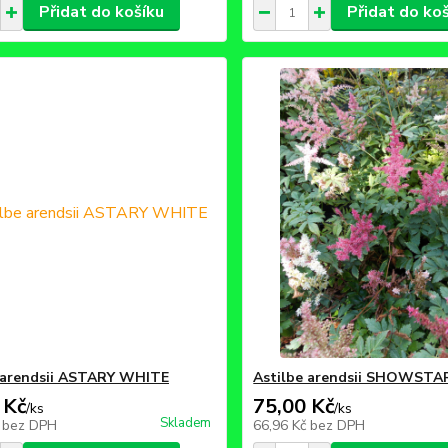
Přidat do košíku
Přidat do ko
 arendsii ASTARY WHITE
Astilbe arendsii SHOWSTA
 Kč
75,00 Kč
/
ks
/
ks
Skladem
č
bez DPH
66,96 Kč
bez DPH