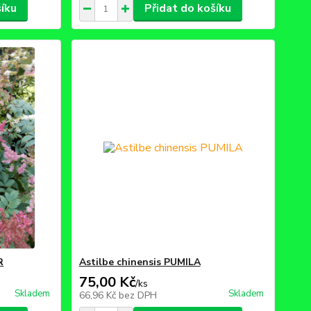
šíku
Přidat do košíku
R
Astilbe chinensis PUMILA
75,00 Kč
/
ks
Skladem
Skladem
66,96 Kč
bez DPH