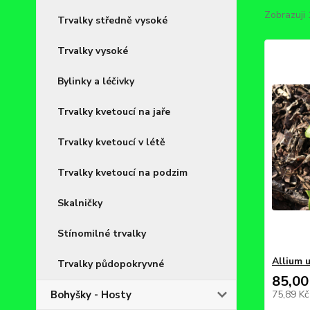
Zobrazuji
Trvalky středně vysoké
Trvalky vysoké
Bylinky a léčivky
Trvalky kvetoucí na jaře
Trvalky kvetoucí v létě
Trvalky kvetoucí na podzim
Skalničky
Stínomilné trvalky
Allium 
Trvalky půdopokryvné
85,00
Bohyšky - Hosty
75,89 K