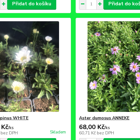
Přidat do košíku
Přidat do ko
lpinus WHITE
Aster dumosus ANNEKE
 Kč
68,00 Kč
/
ks
/
ks
Skladem
č
bez DPH
60,71 Kč
bez DPH