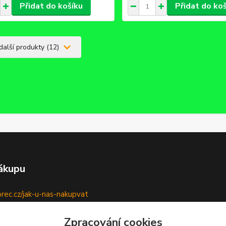
Přidat do košíku
Přidat do ko
další produkty (12)
ákupu
ec.cz/jak-u-nas-nakupvat
ec.cz/reklamacni-formular
Zpracování cookies