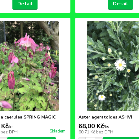
Detail
Detail
ia caerulea SPRING MAGIC
Aster ageratoides ASHVI
 Kč
68,00 Kč
/
ks
/
ks
Skladem
č
bez DPH
60,71 Kč
bez DPH