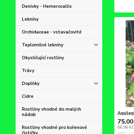
Denivky - Hemerocallis
Lekníny
Orchidaceae - vstavačovité
Teplomilné lekníny
Okysličující rostliny
Trávy
Doplňky
Cidre
Rostliny vhodné do malých
Aquileg
nádob
75,00
Rostliny vhodné pro kořenové
66,96 K
čističky