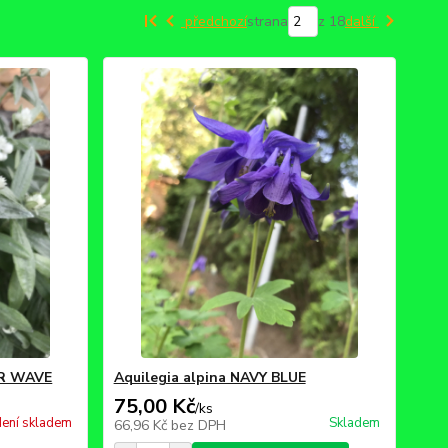
předchozí
strana
z 18
další
VER WAVE
Aquilegia alpina NAVY BLUE
75,00 Kč
/
ks
ení skladem
Skladem
66,96 Kč
bez DPH