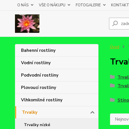
O NÁS
VŠE O NÁKUPU
FOTOGALERIE
KONTAKT
Úvod
T
Bahenní rostliny
Trva
Vodní rostliny
Podvodní rostliny
Trval
Trval
Plovoucí rostliny
Vlhkomilné rostliny
Stíno
Trvalky
Nejnově
Trvalky nízké