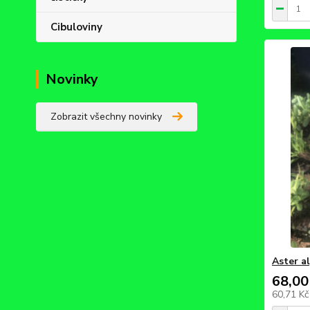
Cibuloviny
Novinky
Zobrazit všechny novinky
Aster a
68,00
60,71 K