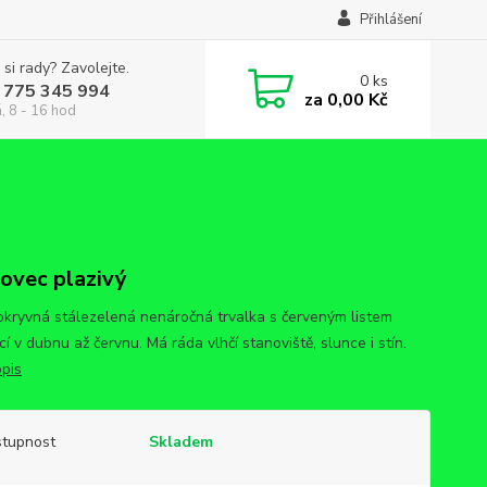
Přihlášení
 si rady? Zavolejte.
0
ks
 775 345 994
za
0,00 Kč
, 8 - 16 hod
ovec plazivý
kryvná stálezelená nenáročná trvalka s červeným listem
í v dubnu až červnu. Má ráda vlhčí stanoviště, slunce i stín.
opis
tupnost
Skladem