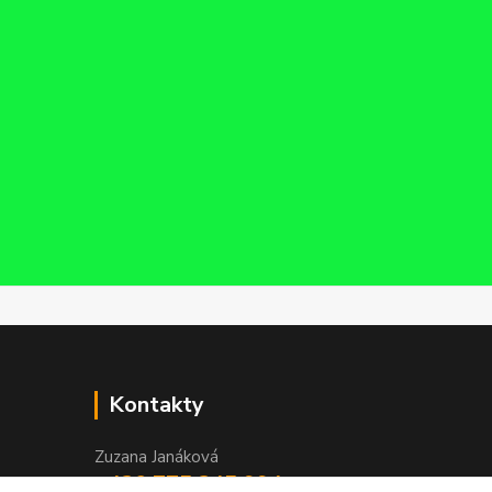
Kontakty
Zuzana Janáková
+420 775 345 994