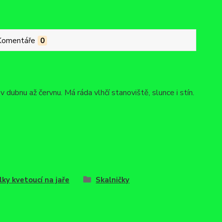
Komentáře
0
ubnu až červnu. Má ráda vlhčí stanoviště, slunce i stín.
lky kvetoucí na jaře
Skalničky