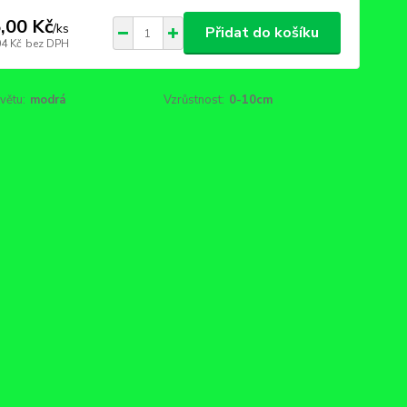
,00 Kč
/
ks
Přidat do košíku
04 Kč
bez DPH
větu:
modrá
Vzrůstnost:
0-10cm