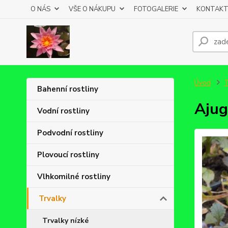
O NÁS
VŠE O NÁKUPU
FOTOGALERIE
KONTAKT
Úvod
T
Bahenní rostliny
Aju
Vodní rostliny
Podvodní rostliny
Plovoucí rostliny
Vlhkomilné rostliny
Trvalky
Trvalky nízké