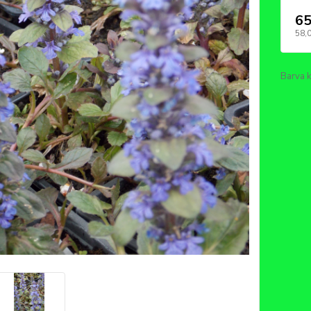
65
58,
Barva k