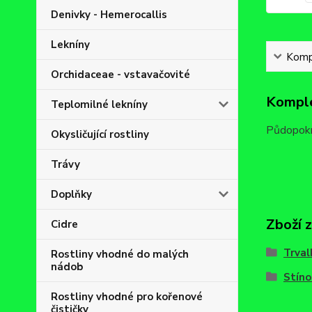
Denivky - Hemerocallis
Lekníny
Kompl
Orchidaceae - vstavačovité
Komple
Teplomilné lekníny
Půdopokry
Okysličující rostliny
Trávy
Doplňky
Zboží 
Cidre
Trval
Rostliny vhodné do malých
nádob
Stíno
Rostliny vhodné pro kořenové
čističky