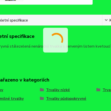
etní specifikace
tní specifikace
vná stálezelená nenáročná trvalka s červeným listem kvetoucí v d
zařazeno v kategoriích
ky
Trvalky nízké
Trva
milné trvalky
Trvalky půdopokryvné