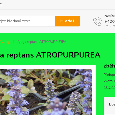
Y
Nevíte
Hledat
+420
Po - Pá
rvalky
Ajuga reptans ATROPURPUREA
ga reptans ATROPURPUREA
zběh
Půdopo
kvetouc
celý p
Dos