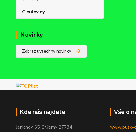
Cibuloviny
Novinky
Zobrazit všechny novinky
Kde nás najdete
Vše o n
Jenichov 65, Střemy 27734
www.puskvor