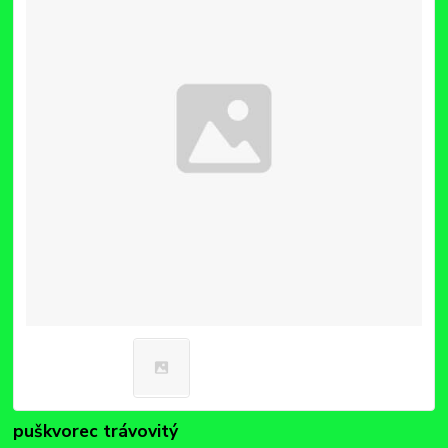
puškvorec trávovitý