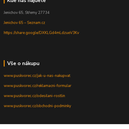
Kde nás najdete
Jenichov 65, Střemy 27734
Jenichov 65 – Seznam.cz
https://share.google/DXKLGd4mLdzueV3Kv
Vše o nákupu
www.puskvorec.cz/jak-u-nas-nakupvat
www.puskvorec.cz/reklamacni-formular
www.puskvorec.cz/odesilani-rostlin
www.puskvorec.cz/obchodni-podminky