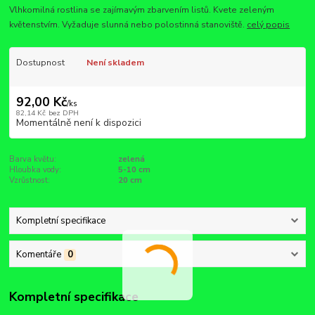
Vlhkomilná rostlina se zajímavým zbarvením listů. Kvete zeleným
květenstvím. Vyžaduje slunná nebo polostinná stanoviště.
celý popis
Dostupnost
Není skladem
92,00 Kč
/
ks
82,14 Kč
bez DPH
Momentálně není k dispozici
Barva květu:
zelená
Hloubka vody:
5-10 cm
Vzrůstnost:
20 cm
Kompletní specifikace
Komentáře
0
Kompletní specifikace