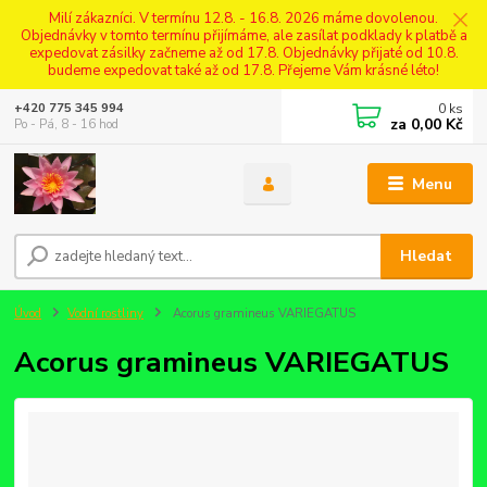
Milí zákazníci. V termínu 12.8. - 16.8. 2026 máme dovolenou.
Objednávky v tomto termínu přijímáme, ale zasílat podklady k platbě a
expedovat zásilky začneme až od 17.8. Objednávky přijaté od 10.8.
budeme expedovat také až od 17.8. Přejeme Vám krásné léto!
0
ks
+420 775 345 994
za
0,00 Kč
Po - Pá, 8 - 16 hod
Menu
Hledat
Úvod
Vodní rostliny
Acorus gramineus VARIEGATUS
Acorus gramineus VARIEGATUS